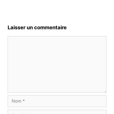
Laisser un commentaire
Commentaire
Nom
E-